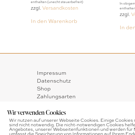
enthalten (unecht steuerbefreit)
In obigem
zzgl.
Versandkosten
enthalten
zzgl.
V
In den Warenkorb
In de
Impressum
Datenschutz
Shop
Zahlungsarten
Versandarten
Widerrufsbelehrung
Wir verwenden Cookies
AGB
Wir nutzen auf unserer Webseite Cookies. Einige Cookies 
sind nicht notwendig. Die nicht-notwendigen Cookies helf
Angebotes, unserer Webseitenfunktionen und werden für M
umfasst die Speicherung von Informationen auf Ihrem En