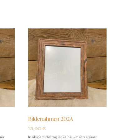
Bilderrahmen 202A
13,00
€
uer
In obigem Betrag ist keine Umsatzsteuer