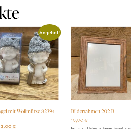
kte
Angebot!
ngel mit Wollmütze 82394
Bilderrahmen 202 B
16,00
€
3,00
€
In obigem Betrag ist keine Umsatzste