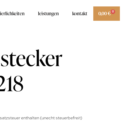
0
ierlichkeiten
leistungen
kontakt
0,00
€
stecker
218
atzsteuer enthalten (unecht steuerbefreit)