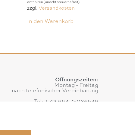
enthalten (unecht steuerbefreit)
zzgl.
Versandkosten
In den Warenkorb
Öffnungszeiten:
Montag - Freitag
nach telefonischer Vereinbarung
Tel: + 43 664 75036546
E-Mail:
office@augenweide.co.at