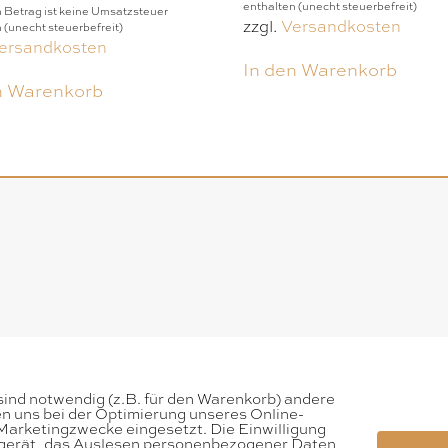
enthalten (unecht steuerbefreit)
 Betrag ist keine Umsatzsteuer
zzgl.
Versandkosten
 (unecht steuerbefreit)
ersandkosten
In den Warenkorb
n Warenkorb
sind notwendig (z.B. für den Warenkorb) andere
en uns bei der Optimierung unseres Online-
arketingzwecke eingesetzt. Die Einwilligung
dgerät, das Auslesen personenbezogener Daten