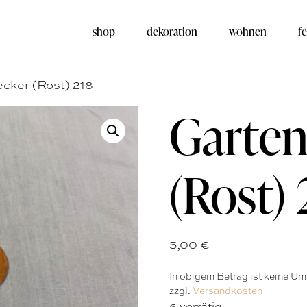
shop
dekoration
wohnen
fe
cker (Rost) 218
Garten
(Rost) 
5,00
€
In obigem Betrag ist keine Ums
zzgl.
Versandkosten
6 vorrätig