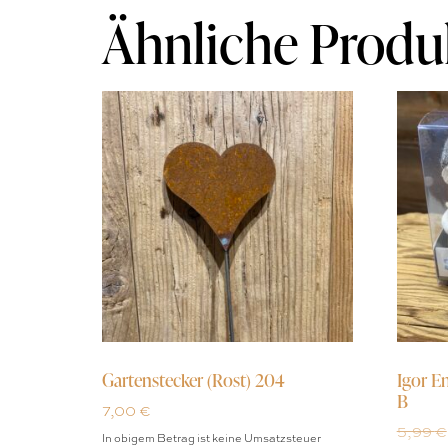
Ähnliche Produ
Gartenstecker (Rost) 204
Igor E
B
7,00
€
5,99
€
In obigem Betrag ist keine Umsatzsteuer