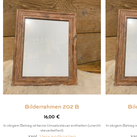
Bilderrahmen 202 B
Bi
16,00
€
In obigem Betrag ist keine Umsatzsteuer enthalten (unecht
In obigem Betrag i
steuerbefreit)
zzgl.
Versandkosten
zz