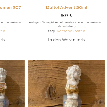
blumen 207
Duftöl Advent 50ml
16,99
€
r enthalten (unecht
In obigem Betrag ist keine Umsatzsteuer enthalten (unecht
steuerbefreit)
ten
zzgl.
Versandkosten
orb
In den Warenkorb