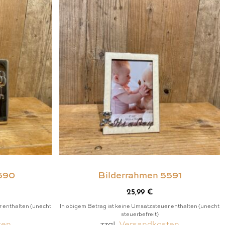
590
Bilderrahmen 5591
25,99
€
r enthalten (unecht
In obigem Betrag ist keine Umsatzsteuer enthalten (unecht
steuerbefreit)
ten
zzgl.
Versandkosten