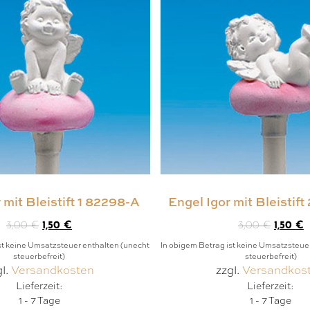
 mit Bleistift 1 82298-A
Engel Igor mit Bleistif
3,00
€
1,50
€
3,00
€
1,50
€
st keine Umsatzsteuer enthalten (unecht
In obigem Betrag ist keine Umsatzsteue
steuerbefreit)
steuerbefreit)
gl.
Versandkosten
zzgl.
Versandkos
Lieferzeit:
Lieferzeit:
1 - 7 Tage
1 - 7 Tage