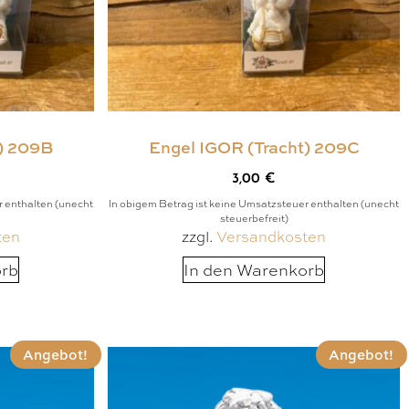
t) 209B
Engel IGOR (Tracht) 209C
3,00
€
r enthalten (unecht
In obigem Betrag ist keine Umsatzsteuer enthalten (unecht
steuerbefreit)
ten
zzgl.
Versandkosten
orb
In den Warenkorb
Angebot!
Angebot!