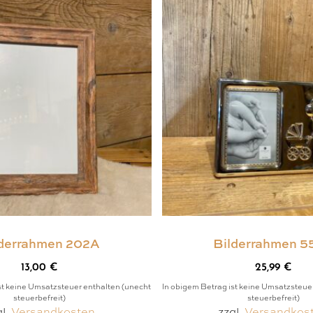
lderrahmen 202A
Bilderrahmen 5
13,00
€
25,99
€
st keine Umsatzsteuer enthalten (unecht
In obigem Betrag ist keine Umsatzsteue
steuerbefreit)
steuerbefreit)
gl.
Versandkosten
zzgl.
Versandkos