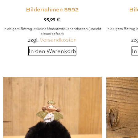
Bilderrahmen 5592
Bi
29,99
€
In obigem Betrag ist keine Umsatzsteuer enthalten (unecht
In obigem Betrag i
steuerbefreit)
zzgl.
Versandkosten
zz
In den Warenkorb
In