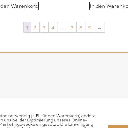
 den Warenkorb
In den Warenk
1
2
3
4
…
7
8
9
→
sind notwendig (z.B. für den Warenkorb) andere
en uns bei der Optimierung unseres Online-
arketingzwecke eingesetzt. Die Einwilligung