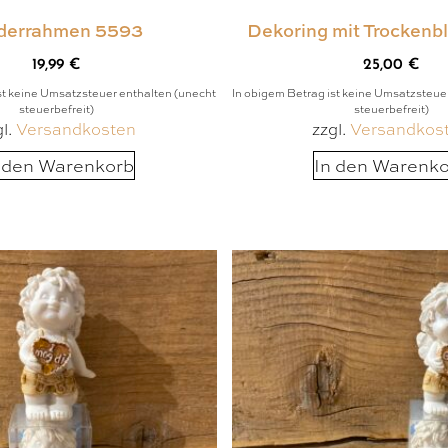
lderrahmen 5593
Dekoring mit Trocken
19,99
€
25,00
€
st keine Umsatzsteuer enthalten (unecht
In obigem Betrag ist keine Umsatzsteue
steuerbefreit)
steuerbefreit)
gl.
Versandkosten
zzgl.
Versandkos
 den Warenkorb
In den Warenk