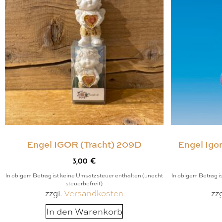
Engel IGOR (Tracht) 209D
Engel Igor
3,00
€
In obigem Betrag ist keine Umsatzsteuer enthalten (unecht
In obigem Betrag i
steuerbefreit)
zzgl.
Versandkosten
zz
In den Warenkorb