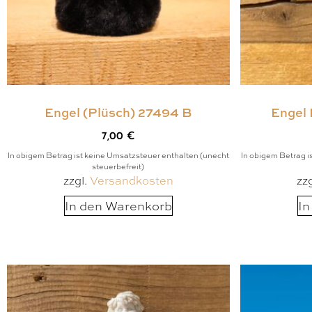
Engel (Plüsch) 27494 B
Engel 
7,00
€
In obigem Betrag ist keine Umsatzsteuer enthalten (unecht
In obigem Betrag i
steuerbefreit)
zzgl.
Versandkosten
zz
In den Warenkorb
In