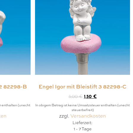
t 2 82298-B
Engel Igor mit Bleistift 3 82298-C
3,00
€
1,50
€
r enthalten (unecht
In obigem Betrag ist keine Umsatzsteuer enthalten (unecht
steuerbefreit)
ten
zzgl.
Versandkosten
Lieferzeit:
1 - 7 Tage