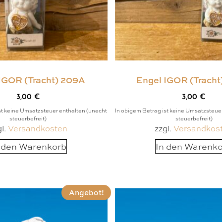
IGOR (Tracht) 209A
Engel IGOR (Trach
3,00
€
3,00
€
st keine Umsatzsteuer enthalten (unecht
In obigem Betrag ist keine Umsatzsteue
steuerbefreit)
steuerbefreit)
gl.
Versandkosten
zzgl.
Versandkos
 den Warenkorb
In den Warenk
Angebot!