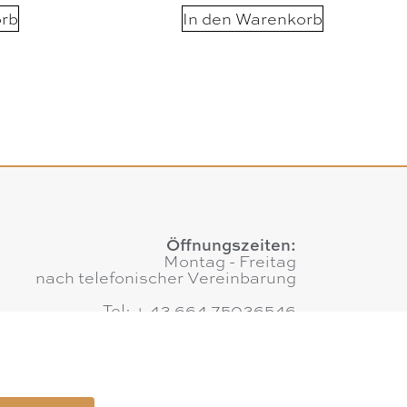
orb
In den Warenkorb
Öffnungszeiten:
Montag - Freitag
nach telefonischer Vereinbarung
Tel: + 43 664 75036546
E-Mail:
office@augenweide.co.at