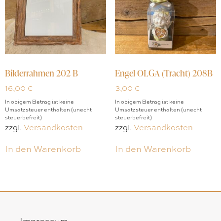
Bilderrahmen 202 B
Engel OLGA (Tracht) 208B
16,00
€
3,00
€
In obigem Betrag ist keine
In obigem Betrag ist keine
Umsatzsteuer enthalten (unecht
Umsatzsteuer enthalten (unecht
steuerbefreit)
steuerbefreit)
zzgl.
Versandkosten
zzgl.
Versandkosten
In den Warenkorb
In den Warenkorb
Impressum