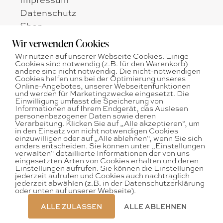
Datenschutz
Shop
Zahlungsarten
Wir verwenden Cookies
Versandarten
Wir nutzen auf unserer Webseite Cookies. Einige
Widerrufsbelehrung
Cookies sind notwendig (z.B. für den Warenkorb)
andere sind nicht notwendig. Die nicht-notwendigen
AGB
Cookies helfen uns bei der Optimierung unseres
Online-Angebotes, unserer Webseitenfunktionen
und werden für Marketingzwecke eingesetzt. Die
Öffnungszeiten:
Einwilligung umfasst die Speicherung von
Montag - Freitag
Informationen auf Ihrem Endgerät, das Auslesen
nach telefonischer Vereinbarung
personenbezogener Daten sowie deren
Verarbeitung. Klicken Sie auf „Alle akzeptieren“, um
in den Einsatz von nicht notwendigen Cookies
Tel: + 43 664 75036546
einzuwilligen oder auf „Alle ablehnen“, wenn Sie sich
E-Mail:
office@augenweide.co.at
anders entscheiden. Sie können unter „Einstellungen
verwalten“ detaillierte Informationen der von uns
eingesetzten Arten von Cookies erhalten und deren
Einstellungen aufrufen. Sie können die Einstellungen
jederzeit aufrufen und Cookies auch nachträglich
jederzeit abwählen (z.B. in der Datenschutzerklärung
oder unten auf unserer Webseite).
© 2020 augenweide
ALLE ZULASSEN
ALLE ABLEHNEN