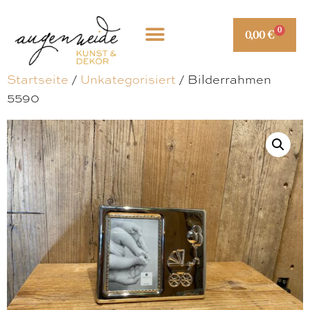
0
0,00
€
Startseite
/
Unkategorisiert
/ Bilderrahmen
5590