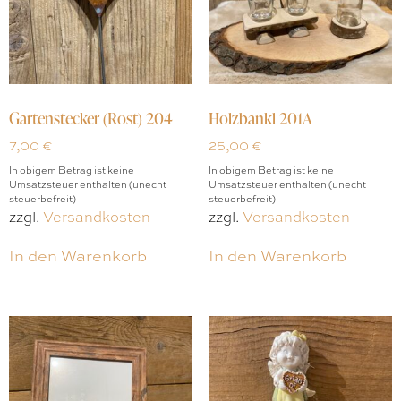
Gartenstecker (Rost) 204
Holzbankl 201A
7,00
€
25,00
€
In obigem Betrag ist keine
In obigem Betrag ist keine
Umsatzsteuer enthalten (unecht
Umsatzsteuer enthalten (unecht
steuerbefreit)
steuerbefreit)
zzgl.
Versandkosten
zzgl.
Versandkosten
In den Warenkorb
In den Warenkorb