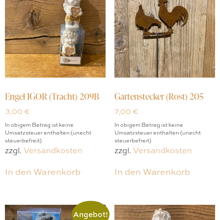
Engel IGOR (Tracht) 209B
Gartenstecker (Rost) 205
3,00
€
7,00
€
In obigem Betrag ist keine
In obigem Betrag ist keine
Umsatzsteuer enthalten (unecht
Umsatzsteuer enthalten (unecht
steuerbefreit)
steuerbefreit)
zzgl.
Versandkosten
zzgl.
Versandkosten
In den Warenkorb
In den Warenkorb
Angebot!