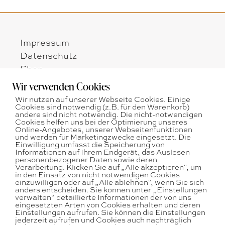
Impressum
Datenschutz
Shop
Zahlungsarten
Wir verwenden Cookies
Versandarten
Wir nutzen auf unserer Webseite Cookies. Einige
Widerrufsbelehrung
Cookies sind notwendig (z.B. für den Warenkorb)
andere sind nicht notwendig. Die nicht-notwendigen
AGB
Cookies helfen uns bei der Optimierung unseres
Online-Angebotes, unserer Webseitenfunktionen
und werden für Marketingzwecke eingesetzt. Die
Öffnungszeiten:
Einwilligung umfasst die Speicherung von
Montag - Freitag
Informationen auf Ihrem Endgerät, das Auslesen
nach telefonischer Vereinbarung
personenbezogener Daten sowie deren
Verarbeitung. Klicken Sie auf „Alle akzeptieren“, um
in den Einsatz von nicht notwendigen Cookies
Tel: + 43 664 75036546
einzuwilligen oder auf „Alle ablehnen“, wenn Sie sich
E-Mail:
office@augenweide.co.at
anders entscheiden. Sie können unter „Einstellungen
verwalten“ detaillierte Informationen der von uns
eingesetzten Arten von Cookies erhalten und deren
Einstellungen aufrufen. Sie können die Einstellungen
jederzeit aufrufen und Cookies auch nachträglich