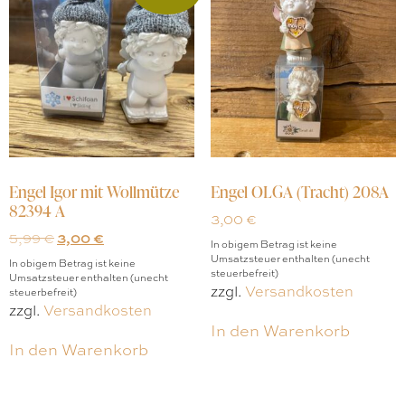
Engel Igor mit Wollmütze
Engel OLGA (Tracht) 208A
82394 A
3,00
€
5,99
€
3,00
€
In obigem Betrag ist keine
Umsatzsteuer enthalten (unecht
In obigem Betrag ist keine
steuerbefreit)
Umsatzsteuer enthalten (unecht
zzgl.
Versandkosten
steuerbefreit)
zzgl.
Versandkosten
In den Warenkorb
In den Warenkorb