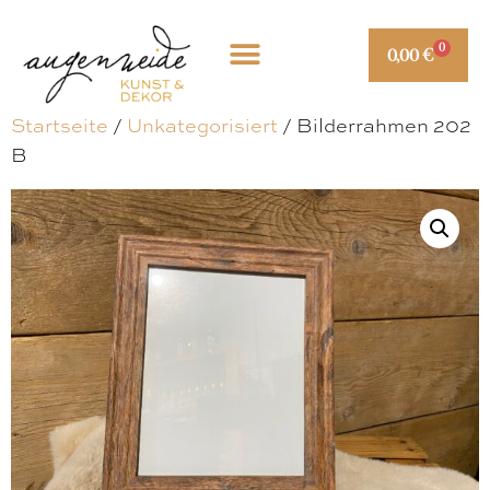
0
0,00
€
Startseite
/
Unkategorisiert
/ Bilderrahmen 202
B