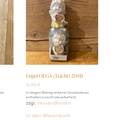
Engel OLGA (Tracht) 208B
3,00
€
uer
In obigem Betrag ist keine Umsatzsteuer
enthalten (unecht steuerbefreit)
zzgl.
Versandkosten
In den Warenkorb