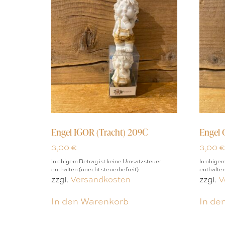
Engel IGOR (Tracht) 209C
Engel 
3,00
€
3,00
€
In obigem Betrag ist keine Umsatzsteuer
In obigem
enthalten (unecht steuerbefreit)
enthalten
zzgl.
Versandkosten
zzgl.
V
In den Warenkorb
In de