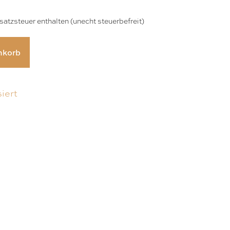
atzsteuer enthalten (unecht steuerbefreit)
nkorb
iert