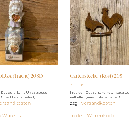
OLGA (Tracht) 208D
Gartenstecker (Rost) 205
7,00
€
 Betrag ist keine Umsatzsteuer
In obigem Betrag ist keine Umsatzste
 (unecht steuerbefreit)
enthalten (unecht steuerbefreit)
ersandkosten
zzgl.
Versandkosten
n Warenkorb
In den Warenkorb