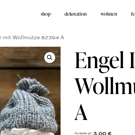
shop
dekoration
wohnen
fe
or mit Wollmütze 82394 A
Engel 
Wollm
A
5,99
€
3,00
€