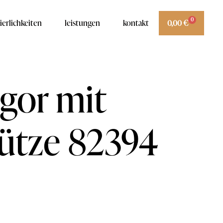
0
ierlichkeiten
leistungen
kontakt
0,00
€
Igor mit
ütze 82394