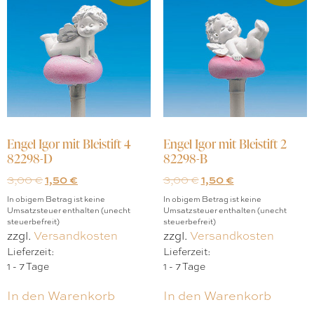
Engel Igor mit Bleistift 4
Engel Igor mit Bleistift 2
82298-D
82298-B
3,00
€
1,50
€
3,00
€
1,50
€
In obigem Betrag ist keine
In obigem Betrag ist keine
Umsatzsteuer enthalten (unecht
Umsatzsteuer enthalten (unecht
steuerbefreit)
steuerbefreit)
zzgl.
Versandkosten
zzgl.
Versandkosten
Lieferzeit:
Lieferzeit:
1 - 7 Tage
1 - 7 Tage
In den Warenkorb
In den Warenkorb