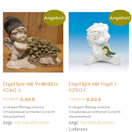
Angebot!
Angebot!
Engel Igor mit Wollmütze
Engel Igor mit Vogel 3
82462 A
82503-C
12,99
€
6,49
€
13,00
€
6,50
€
In obigem Betrag ist keine
In obigem Betrag ist keine
Umsatzsteuer enthalten (unecht
Umsatzsteuer enthalten (unecht
steuerbefreit)
steuerbefreit)
zzgl.
Versandkosten
zzgl.
Versandkosten
Lieferzeit: