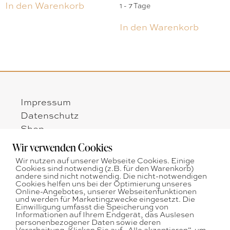
In den Warenkorb
1 - 7 Tage
In den Warenkorb
Impressum
Datenschutz
Shop
Zahlungsarten
Wir verwenden Cookies
Versandarten
Wir nutzen auf unserer Webseite Cookies. Einige
Widerrufsbelehrung
Cookies sind notwendig (z.B. für den Warenkorb)
andere sind nicht notwendig. Die nicht-notwendigen
AGB
Cookies helfen uns bei der Optimierung unseres
Online-Angebotes, unserer Webseitenfunktionen
und werden für Marketingzwecke eingesetzt. Die
Öffnungszeiten:
Einwilligung umfasst die Speicherung von
Montag - Freitag
Informationen auf Ihrem Endgerät, das Auslesen
nach telefonischer Vereinbarung
personenbezogener Daten sowie deren
Verarbeitung. Klicken Sie auf „Alle akzeptieren“, um