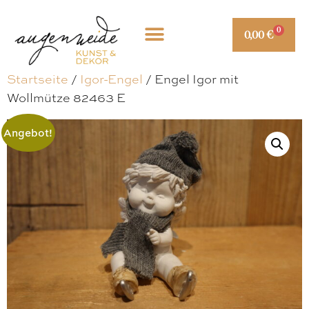
0
0,00
€
Startseite
/
Igor-Engel
/ Engel Igor mit
Wollmütze 82463 E
Angebot!