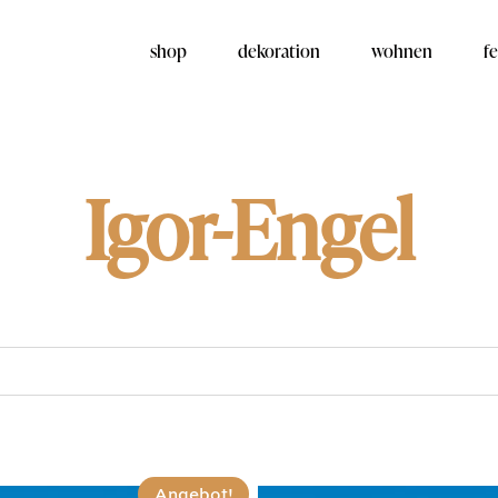
shop
dekoration
wohnen
fe
Igor-Engel
Angebot!