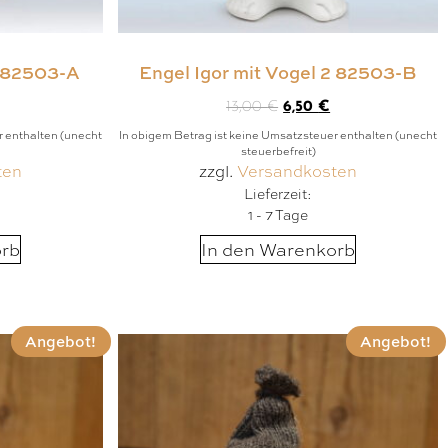
1 82503-A
Engel Igor mit Vogel 2 82503-B
13,00
€
6,50
€
r enthalten (unecht
In obigem Betrag ist keine Umsatzsteuer enthalten (unecht
steuerbefreit)
ten
zzgl.
Versandkosten
Lieferzeit:
1 - 7 Tage
orb
In den Warenkorb
Angebot!
Angebot!