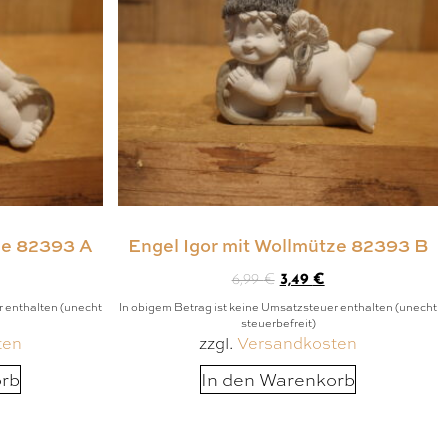
ze 82393 A
Engel Igor mit Wollmütze 82393 B
6,99
€
3,49
€
r enthalten (unecht
In obigem Betrag ist keine Umsatzsteuer enthalten (unecht
steuerbefreit)
ten
zzgl.
Versandkosten
orb
In den Warenkorb