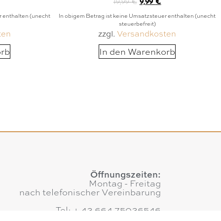
19,99
€
9,99
€
r enthalten (unecht
In obigem Betrag ist keine Umsatzsteuer enthalten (unecht
steuerbefreit)
ten
zzgl.
Versandkosten
orb
In den Warenkorb
Öffnungszeiten:
Montag - Freitag
nach telefonischer Vereinbarung
Tel: + 43 664 75036546
E-Mail:
office@augenweide.co.at