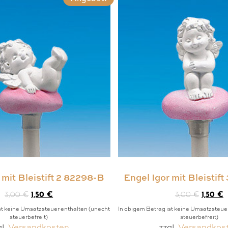
 mit Bleistift 2 82298-B
Engel Igor mit Bleistif
3,00
€
1,50
€
3,00
€
1,50
€
st keine Umsatzsteuer enthalten (unecht
In obigem Betrag ist keine Umsatzsteue
steuerbefreit)
steuerbefreit)
gl.
Versandkosten
zzgl.
Versandkos