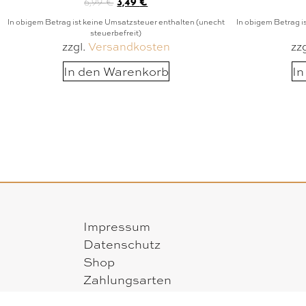
6,99
€
3,49
€
In obigem Betrag ist keine Umsatzsteuer enthalten (unecht
In obigem Betrag i
steuerbefreit)
zzgl.
Versandkosten
zz
In den Warenkorb
In
Impressum
Datenschutz
Shop
Zahlungsarten
Versandarten