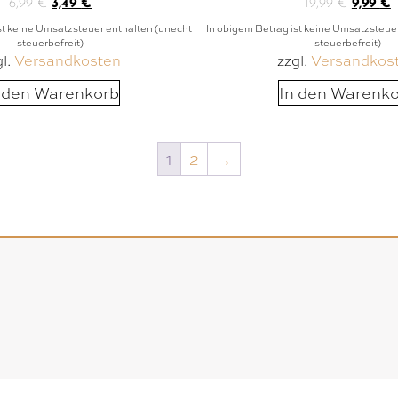
6,99
€
3,49
€
19,99
€
9,99
€
st keine Umsatzsteuer enthalten (unecht
In obigem Betrag ist keine Umsatzsteue
steuerbefreit)
steuerbefreit)
gl.
Versandkosten
zzgl.
Versandkos
 den Warenkorb
In den Warenk
1
2
→