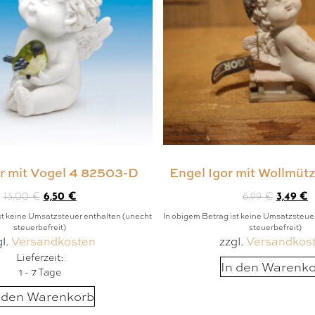
or mit Vogel 4 82503-D
Engel Igor mit Wollmüt
13,00
€
6,50
€
6,99
€
3,49
€
st keine Umsatzsteuer enthalten (unecht
In obigem Betrag ist keine Umsatzsteue
steuerbefreit)
steuerbefreit)
gl.
Versandkosten
zzgl.
Versandkos
Lieferzeit:
In den Warenk
1 - 7 Tage
 den Warenkorb