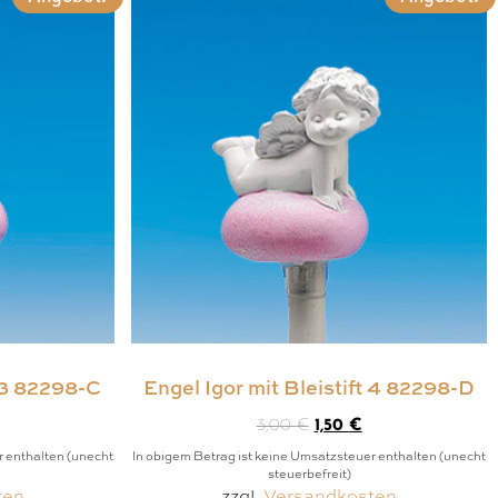
t 3 82298-C
Engel Igor mit Bleistift 4 82298-D
3,00
€
1,50
€
r enthalten (unecht
In obigem Betrag ist keine Umsatzsteuer enthalten (unecht
steuerbefreit)
ten
zzgl.
Versandkosten