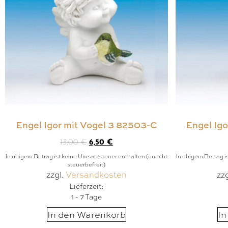
Engel Igor mit Vogel 3 82503-C
Engel Ig
13,00
€
6,50
€
In obigem Betrag ist keine Umsatzsteuer enthalten (unecht
In obigem Betrag i
steuerbefreit)
zzgl.
Versandkosten
zz
Lieferzeit:
1 - 7 Tage
In den Warenkorb
In