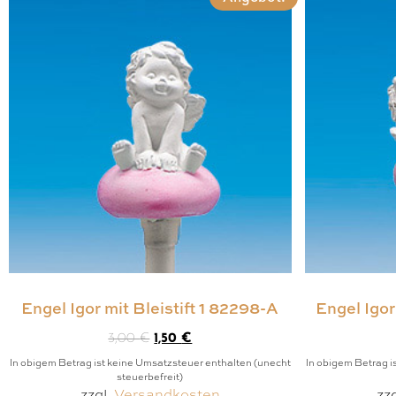
Engel Igor mit Bleistift 1 82298-A
Engel Igor
3,00
€
1,50
€
In obigem Betrag ist keine Umsatzsteuer enthalten (unecht
In obigem Betrag i
steuerbefreit)
zzgl.
Versandkosten
zz