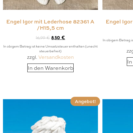
Engel Igor mit Lederhose 82361 A
Engel Igo
/H15,5 cm
16,99
€
8,50
€
In obigem Betrag i
In obigem Betrag ist keine Umsatzsteuer enthalten (unecht
zz
steuerbefreit)
zzgl.
Versandkosten
In
In den Warenkorb
Angebot!