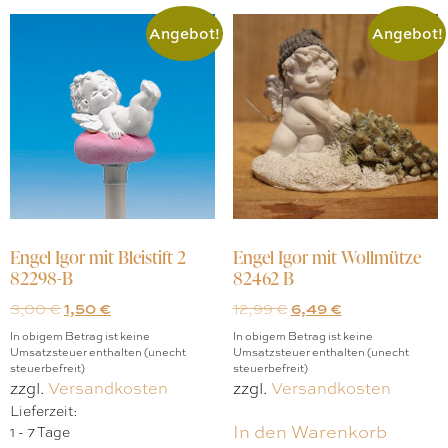
Angebot!
Angebot!
Engel Igor mit Bleistift 2
Engel Igor mit Wollmütze
82298-B
82462 B
3,00
€
1,50
€
12,99
€
6,49
€
In obigem Betrag ist keine
In obigem Betrag ist keine
Umsatzsteuer enthalten (unecht
Umsatzsteuer enthalten (unecht
steuerbefreit)
steuerbefreit)
zzgl.
Versandkosten
zzgl.
Versandkosten
Lieferzeit:
In den Warenkorb
1 - 7 Tage