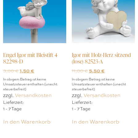
Engel Igor mit Bleistift 4
Igor mit Holz-Herz sitzend
82298-D
(lose) 82523-A
3,00
€
1,50
€
11,00
€
5,50
€
In obigem Betrag ist keine
In obigem Betrag ist keine
Umsatzsteuer enthalten (unecht
Umsatzsteuer enthalten (unecht
steuerbefreit)
steuerbefreit)
zzgl.
Versandkosten
zzgl.
Versandkosten
Lieferzeit:
Lieferzeit:
1 - 7 Tage
1 - 7 Tage
In den Warenkorb
In den Warenkorb