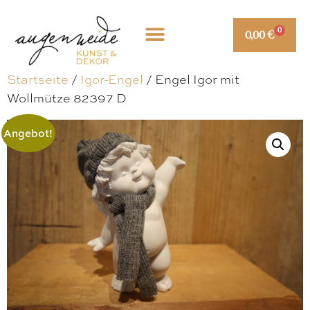
0
0,00
€
Startseite
/
Igor-Engel
/ Engel Igor mit
Wollmütze 82397 D
Angebot!