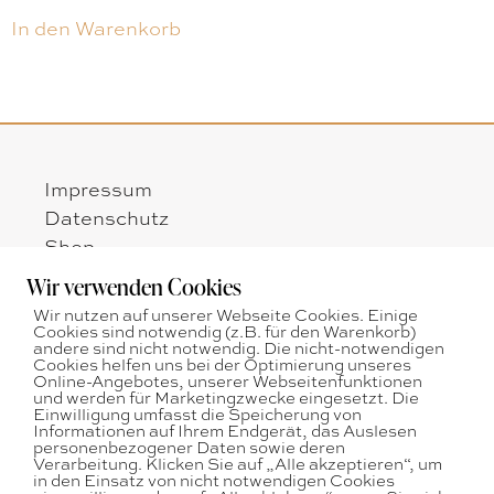
In den Warenkorb
Impressum
Datenschutz
Shop
Zahlungsarten
Wir verwenden Cookies
Versandarten
Wir nutzen auf unserer Webseite Cookies. Einige
Widerrufsbelehrung
Cookies sind notwendig (z.B. für den Warenkorb)
andere sind nicht notwendig. Die nicht-notwendigen
AGB
Cookies helfen uns bei der Optimierung unseres
Online-Angebotes, unserer Webseitenfunktionen
und werden für Marketingzwecke eingesetzt. Die
Öffnungszeiten:
Einwilligung umfasst die Speicherung von
Montag - Freitag
Informationen auf Ihrem Endgerät, das Auslesen
nach telefonischer Vereinbarung
personenbezogener Daten sowie deren
Verarbeitung. Klicken Sie auf „Alle akzeptieren“, um
Tel: + 43 664 75036546
in den Einsatz von nicht notwendigen Cookies