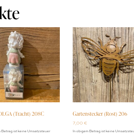
kte
OLGA (Tracht) 208C
Gartenstecker (Rost) 206
7,00
€
 Betrag ist keine Umsatzsteuer
In obigem Betrag ist keine Umsatzste