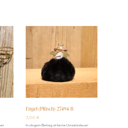
Engel (Plüsch) 27494 B
7,00
€
uer
In obigem Betrag ist keine Umsatzsteuer