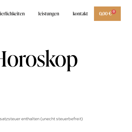
0
ierlichkeiten
leistungen
kontakt
0,00
€
Horoskop
atzsteuer enthalten (unecht steuerbefreit)