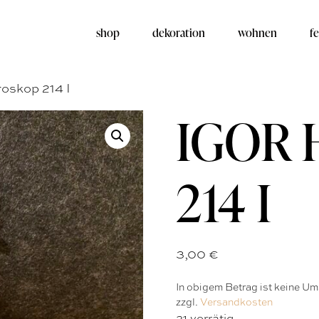
shop
dekoration
wohnen
fe
oskop 214 I
IGOR 
214 I
3,00
€
In obigem Betrag ist keine Ums
zzgl.
Versandkosten
21 vorrätig