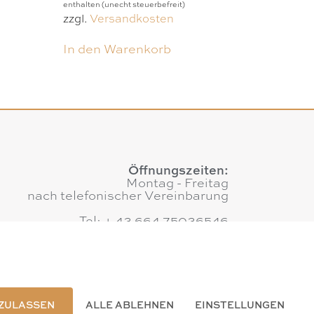
enthalten (unecht steuerbefreit)
zzgl.
Versandkosten
In den Warenkorb
Öffnungszeiten:
Montag - Freitag
nach telefonischer Vereinbarung
Tel: + 43 664 75036546
E-Mail:
office@augenweide.co.at
 ZULASSEN
ALLE ABLEHNEN
EINSTELLUNGEN