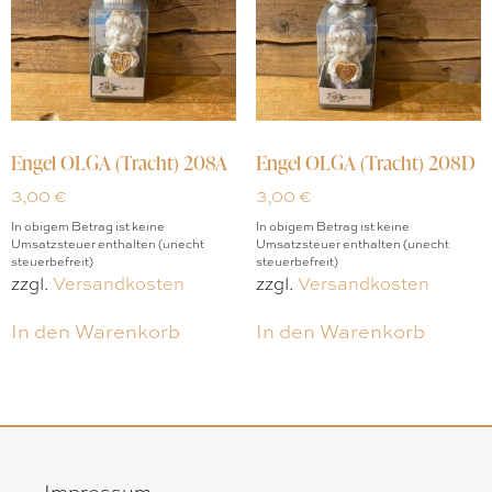
Engel OLGA (Tracht) 208A
Engel OLGA (Tracht) 208D
3,00
€
3,00
€
In obigem Betrag ist keine
In obigem Betrag ist keine
Umsatzsteuer enthalten (unecht
Umsatzsteuer enthalten (unecht
steuerbefreit)
steuerbefreit)
zzgl.
Versandkosten
zzgl.
Versandkosten
In den Warenkorb
In den Warenkorb
Impressum