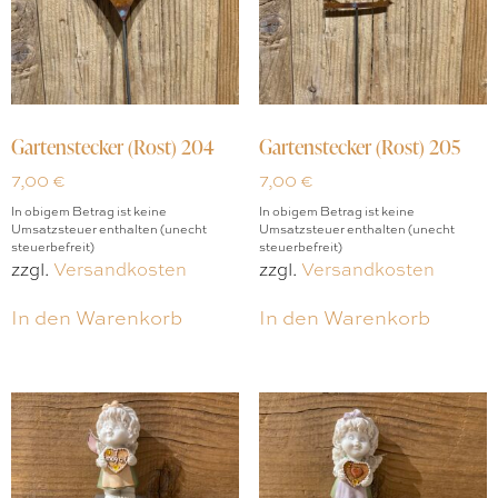
Gartenstecker (Rost) 204
Gartenstecker (Rost) 205
7,00
€
7,00
€
In obigem Betrag ist keine
In obigem Betrag ist keine
Umsatzsteuer enthalten (unecht
Umsatzsteuer enthalten (unecht
steuerbefreit)
steuerbefreit)
zzgl.
Versandkosten
zzgl.
Versandkosten
In den Warenkorb
In den Warenkorb