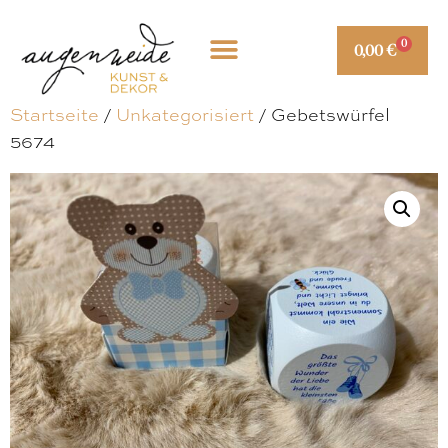
0
0,00
€
Startseite
/
Unkategorisiert
/ Gebetswürfel
5674