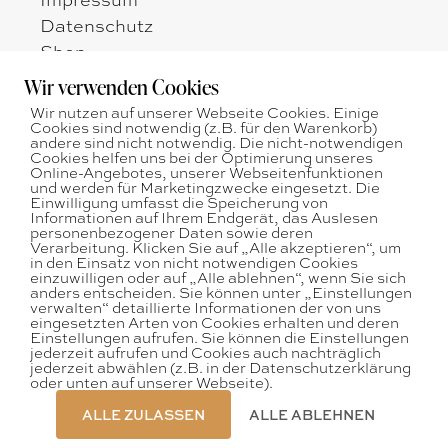
Datenschutz
Shop
Zahlungsarten
Wir verwenden Cookies
Versandarten
Wir nutzen auf unserer Webseite Cookies. Einige
Widerrufsbelehrung
Cookies sind notwendig (z.B. für den Warenkorb)
andere sind nicht notwendig. Die nicht-notwendigen
AGB
Cookies helfen uns bei der Optimierung unseres
Online-Angebotes, unserer Webseitenfunktionen
und werden für Marketingzwecke eingesetzt. Die
Öffnungszeiten:
Einwilligung umfasst die Speicherung von
Montag - Freitag
Informationen auf Ihrem Endgerät, das Auslesen
nach telefonischer Vereinbarung
personenbezogener Daten sowie deren
Verarbeitung. Klicken Sie auf „Alle akzeptieren“, um
in den Einsatz von nicht notwendigen Cookies
Tel: + 43 664 75036546
einzuwilligen oder auf „Alle ablehnen“, wenn Sie sich
E-Mail:
office@augenweide.co.at
anders entscheiden. Sie können unter „Einstellungen
verwalten“ detaillierte Informationen der von uns
eingesetzten Arten von Cookies erhalten und deren
Einstellungen aufrufen. Sie können die Einstellungen
jederzeit aufrufen und Cookies auch nachträglich
jederzeit abwählen (z.B. in der Datenschutzerklärung
oder unten auf unserer Webseite).
© 2020 augenweide
ALLE ZULASSEN
ALLE ABLEHNEN